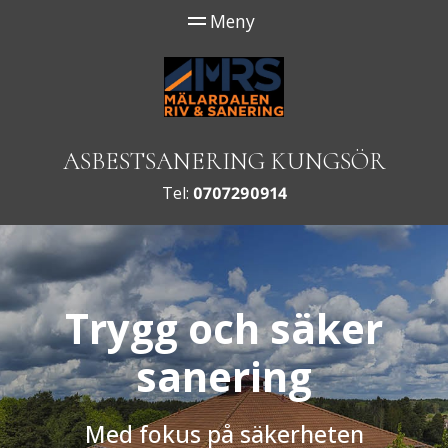
ASBESTSANERING KUNGSÖR
Tel:
0707290914
Trygg och säker
sanering
Med fokus på säkerheten