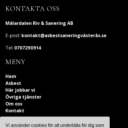
KONTAKTA OSS
Mälardalen Riv & Sanering AB
E-post:
kontakt@asbestsaneringvästerås.se
Tel:
0707290914
MENY
Hem
Asbest
Här jobbar vi
Övriga tjänster
Om oss
Kontakt
Vi använder cookies för att underlätta för dig som